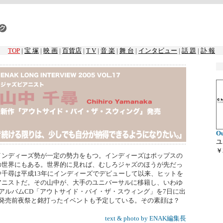
TOP
|
宝 塚
|
映 画
|
百貨店
|
T V
|
音 楽
|
舞 台
|
インタビュー
|
話 題
|
訃 報
Ou
ユ
￥
インディーズ勢が一定の勢力をもつ。インディーズはポップスの
の世界にもある。世界的に見れば、むしろジャズのほうが先だっ
千尋は平成13年にインディーズでデビューして以来、ヒットを
アニストだ。その山中が、大手のユニバーサルに移籍し、いわゆ
アルバムCD「アウトサイド・バイ・ザ・スウィング」を7日に出
で発売前夜祭と銘打ったイベントも予定している。その素顔は？
text & photo by ENAK編集長