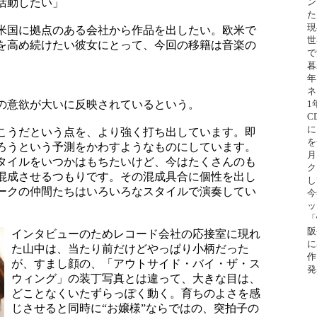
活動したい」
ン
た
現
米国に拠点のある会社から作品を出したい。欧米で
世
を高め続けたい彼女にとって、今回の移籍は音楽の
で
。
暮
年
ネ
の意欲が大いに反映されているという。
1
C
に
こうだという点を、より強く打ち出しています。即
を
ろうという予測をかわすようなものにしています。
月
タイルをいつかはもちたいけど、今はたくさんのも
ク
混成させるつもりです。その混成具合に個性を出し
し
ークの仲間たちはいろいろなスタイルで演奏してい
今
ッ
「
阪
インタビューのためレコード会社の応接室に現れ
に
た山中は、当たり前だけどやっぱり小柄だった
作『
が、すまし顔の、「アウトサイド・バイ・ザ・ス
発
ウィング」の装丁写真とは違って、大きな目は、
どことなくいたずらっぽく動く。育ちのよさを感
じさせると同時に“お嬢様”ならではの、突拍子の