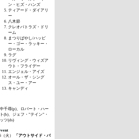
ン・ヒズ・ハンズ
ティアード・ダイアリ
ー
八木節
クレオパトラズ・ドリ
ーム
まつりばやし/ハッピ
ー・ゴー・ラッキー・
ローカル
ラグ
リヴィング・ウィズア
ウト・フライデー
エンジェル・アイズ
オール・ザ・シング
ス・ユー・アー
キャンディ
中千尋(p)、ロバート・ハー
ト(b)、ジェフ・”テイン”・
ッツ(ds)
event
/6（火）
「アウトサイド・バ