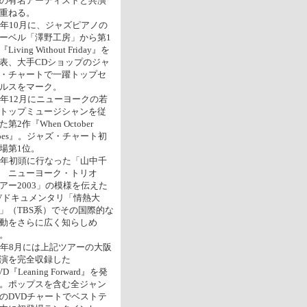
の有名アーティストと共演
重ねる。
3年10月に、ジャズピアノの
ーベル「澤野工房」から第1
Living Without Friday』を
表、大手CDショップのジャ
・チャートで一躍トップセ
ルスをマーク。
4年12月にニューヨークの若
トップミュージシャンを従
た第2作『When October
oes』。ジャズ・チャート初
場第1位。
5年初頭に行なった「山中千
尋 ニューヨーク・トリオ
アー2003」の模様を伝えた
Vドキュメンタリ「情熱大
」（TBS系）でその国際的な
動をさらに広く知らしめ
。
5年8月には上記ツアーの大阪
演を完全収録した
VD『Leaning Forward』を発
。ポップスを含む全ジャン
のDVDチャートでベストテ