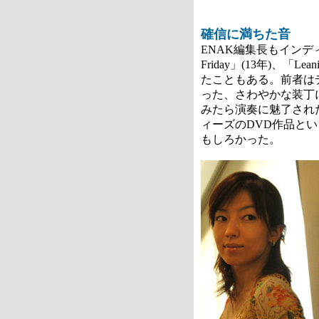
確信に満ちた音
ENAK編集長もインディー
Friday」(13年)、「L
たこともある。前者は
った、さわやかな装丁
みたら演奏に魅了された。「
ィーズのDVD作品と
もしろかった。