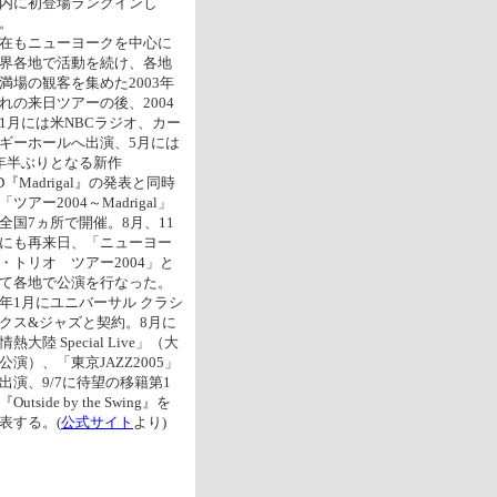
内に初登場ランクインし
。
在もニューヨークを中心に
界各地で活動を続け、各地
満場の観客を集めた2003年
れの来日ツアーの後、2004
1月には米NBCラジオ、カー
ギーホールへ出演、5月には
年半ぶりとなる新作
D『Madrigal』の発表と同時
「ツアー2004～Madrigal」
全国7ヵ所で開催。8月、11
にも再来日、「ニューヨー
・トリオ ツアー2004」と
て各地で公演を行なった。
年1月にユニバーサル クラシ
クス&ジャズと契約。8月に
情熱大陸 Special Live」（大
公演）、「東京JAZZ2005」
出演、9/7に待望の移籍第1
Outside by the Swing』を
表する。(
公式サイト
より)