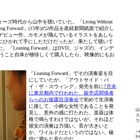
ズ時代から山中を聴いていた。「Living Without
eaning Forward」(15年)の2作品を産経新聞紙面で紹介し
デビュー作。カモメが飛んでいるイラストをあしら
にひかれて手にしただけだったが、果たして聴いて
Leaning Forward」はDVD。ジャズの、インデ
いうこと自体が物珍しくて購入したら、映像的にもお
「Leaning Forward」でその演奏姿を目
にしていたが、「アウトサイド・バ
イ・ザ・スウィング」発売を前に
7月末
に東京都内で行われた、販売店関係者
らへのお披露目演奏会
で初めて生演奏
に接して、小柄な女性であることを発
山
見し、意外の感に打たれた。楽器は体
ス
格で鳴らすわけではないが、それほど
ワ
彼女の演奏は力強い。音が大きいと
◆
か、ワイルドだというのではない。確
9
信に満ちた音なのだ。