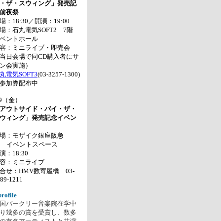
・ザ・スウィング」発売記
前夜祭
場：18:30／開演：19:00
場：石丸電気SOFT2 7階
ベントホール
容：ミニライブ・即売会
当日会場で同CD購入者にサ
ン会実施）
丸電気SOFT3
(03-3257-1300)
参加券配布中
/9（金）
アウトサイド・バイ・ザ・
ウィング」発売記念イベン
会場：モザイク銀座阪急
F イベントスペース
演：18:30
容：ミニライブ
合せ：HMV数寄屋橋 03-
89-1211
profile
国バークリー音楽院在学中
り幾多の賞を受賞し、数多