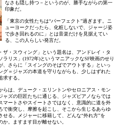
なさも隠し持つ－というのが、勝手ながらの第一
印象だ。
「東京の女性たちは“パーフェクト”過ぎます。ニ
ューヨークだったら、化粧しないで、ジャージ姿
で歩き回れるのに」とは音楽だけを見据えてい
る、この人らしい発言だ。
・ザ・スウィング」という題名は、アンドレイ・タ
ラリス」(1972年)というマニアックなSF映画のせり
が、さらに「スイングのそばでアウトする」といっ
ング＝ジャズの本道を守りながらも、少しはずれた
追求する。
からは、デューク・エリントンやセロニアス・モン
ジャズの巨匠たちに通じる、ジャズピアノならでは
スマートさやスイートさではなく、意識的に道を外
ろで衝突し、摩擦を起こし、そこから生じるあらゆ
させる。メジャーに移籍して、どんな“外れ方”を
のか。ますます目が離せない。