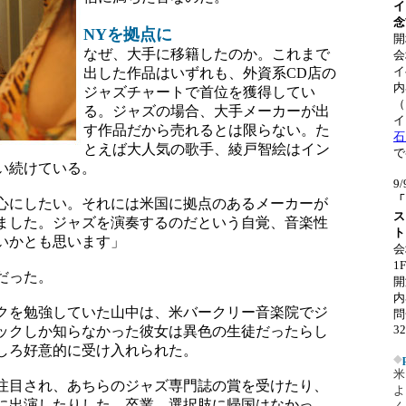
イ
念
NYを拠点に
開
なぜ、大手に移籍したのか。これまで
会
イ
出した作品はいずれも、外資系CD店の
内
ジャズチャートで首位を獲得してい
（
る。ジャズの場合、大手メーカーが出
イ
す作品だから売れるとは限らない。た
石
とえば大人気の歌手、綾戸智絵はイン
で
い続けている。
9
「
心にしたい。それには米国に拠点のあるメーカーが
ス
ました。ジャズを演奏するのだという自覚、音楽性
ト
いかとも思います」
1
だった。
開
内
クを勉強していた山中は、米バークリー音楽院でジ
問
32
ックしか知らなかった彼女は異色の生徒だったらし
しろ好意的に受け入れられた。
◆
米
注目され、あちらのジャズ専門誌の賞を受けたり、
よ
に出演したりした。卒業。選択肢に帰国はなかっ