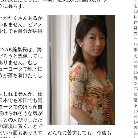
く
クに暮らす。
を
1
レ
とがたくさんあるか
作『
いきません。ピアノ
発
少しでも自分が納得
ズ
」
ー
1
ENAK編集長は、海
手
だろうと想像してし
え
G
ありません。むし
登
ューヨークで地下鉄
1
うが落ち着けたりし
ツ
T
もしれませんが、仕
陸
日本でも米国でも同
活
る
ヨークでのほうが自
1
続けられそうな気が
公
もとのんびりしたた
D
の環境に置くことで
表
という面もあります。どんなに苦労しても、今後も
ル