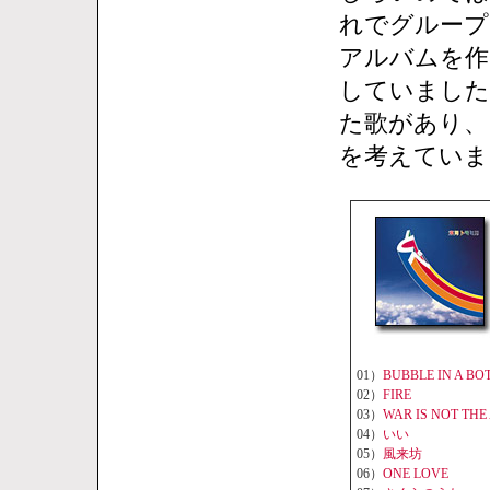
れでグループ
アルバムを作
していました
た歌があり、
を考えていま
01）
BUBBLE IN A BO
02）
FIRE
03）
WAR IS NOT TH
04）
いい
05）
風来坊
06）
ONE LOVE