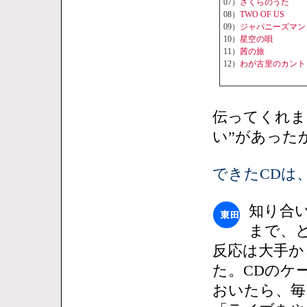
07）
さくらのうた
08）
TWO OF US
09）
ジャパニーズマン
10）
星空の唄
11）
茜の旅
12）
わが古里のカント
伝ってくれま
い”があった
できたCDは
知り合
まで、
反応は大手か
た。CDのケ
おいたら、毎