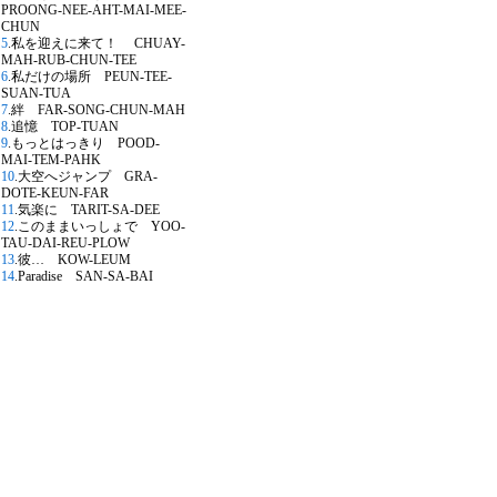
PROONG-NEE-AHT-MAI-MEE-
CHUN
5
.私を迎えに来て！ CHUAY-
MAH-RUB-CHUN-TEE
6
.私だけの場所 PEUN-TEE-
SUAN-TUA
7
.絆 FAR-SONG-CHUN-MAH
8
.追憶 TOP-TUAN
9
.もっとはっきり POOD-
MAI-TEM-PAHK
10
.大空へジャンプ GRA-
DOTE-KEUN-FAR
11
.気楽に TARIT-SA-DEE
12
.このままいっしょで YOO-
TAU-DAI-REU-PLOW
13
.彼… KOW-LEUM
14
.Paradise SAN-SA-BAI