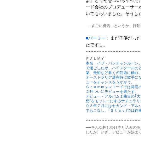
よ」とうそをついちゃった
ード会社のプロデューサー
いてもらいました。そうし
──
すごい勇気、というか、行動
■パーミー：
まだ子供だった
たですし。
ＰＡＬＭＹ
本名・イフ・パンチャンルーン
で過ごしたが、ハイスクールの
楽、美術など多くの芸術に触れ
オーストラリア滞在時に歌手に
ューをチャンスをうかがう。
Ｇｒａｍｍｙレコードでは得意
２月ついにデビューを果たす。
デビュー・アルバム１曲目の｢大
想”をモットーにするナチュラ
０３年７月にはセカンド・アル
でもこなし、｢Ｓｔａｙ｣では作
──
そんな押し掛け売り込みのあ
したが、いざ、デビューが決ま