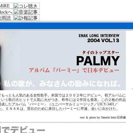
でもっとも人気のある女性歌手。本国では２００２年にデビュー。初アルバムに
という歌の大ヒットで人気に火がつき、昨年には２作目も発表。この２枚の作品
成したアルバム「パーミー」（ユニバーサルミュージック／UICY-3401／
された。ＥＮＡＫは、宣伝のために来日したパーミーに早速、会いに出かけた。
text ＆ photo by Takeshi Ishii/石井健