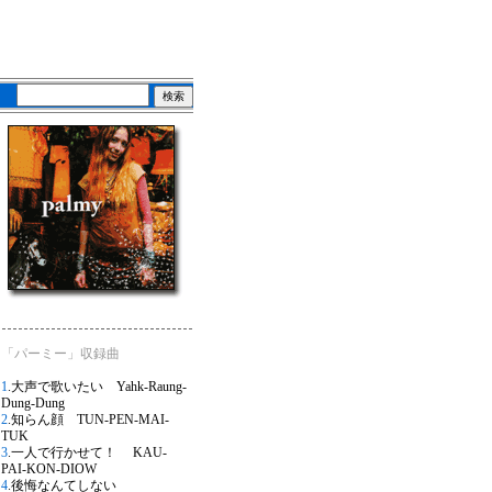
「パーミー」収録曲
1
.大声で歌いたい Yahk-Raung-
Dung-Dung
2
.知らん顔 TUN-PEN-MAI-
TUK
3
.一人で行かせて！ KAU-
PAI-KON-DIOW
4
.後悔なんてしない