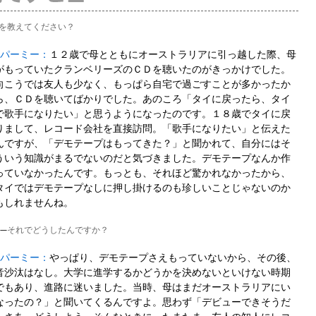
を教えてください？
■パーミー：
１２歳で母とともにオーストラリアに引っ越した際、母
がもっていたクランベリーズのＣＤを聴いたのがきっかけでした。
向こうでは友人も少なく、もっぱら自宅で過ごすことが多かったか
ら、ＣＤを聴いてばかりでした。あのころ「タイに戻ったら、タイ
で歌手になりたい」と思うようになったのです。１８歳でタイに戻
りまして、レコード会社を直接訪問。「歌手になりたい」と伝えた
んですが、「デモテープはもってきた？」と聞かれて、自分にはそ
ういう知識がまるでないのだと気づきました。デモテープなんか作
っていなかったんです。もっとも、それほど驚かれなかったから、
タイではデモテープなしに押し掛けるのも珍しいことじゃないのか
もしれませんね。
──
それでどうしたんですか？
■パーミー：
やっぱり、デモテープさえもっていないから、その後、
音沙汰はなし。大学に進学するかどうかを決めないといけない時期
でもあり、進路に迷いました。当時、母はまだオーストラリアにい
なったの？」と聞いてくるんですよ。思わず「デビューできそうだ