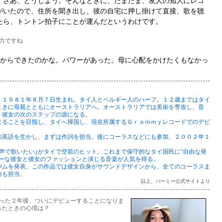
。さあ、どうしよう。そんなときに、たまたま、友人の知人にレコ
がいたので、住所を聞き出し、彼の自宅に押し掛けて直接、歌を聴
たら、トントン拍子にことが運んだというわけです。
力ですね
からできたのかな。パワーがあった。母に心配をかけたくもなかっ
。１９８１年８月７日生まれ。タイ人とベルギー人のハーフ。１２歳まではタイ
ときに母親とともにオーストラリアへ。オーストラリアでは美術を専攻し、音
、彼女の次のステップの源になる。
なることを目指し、タイへ帰国し、現在所属するＧｒａｍｍｙレコードでのデビ
の英語を生かし、まずは作詞を担当。後にコーラスなどにも参加。２００２年１
声で歌いたい｣がタイで空前のヒット。これまで保守的なタイ国民に“自由な発
リーな彼女と彼女のファッションと演じる音楽が人気を得る。
バムを発表。この作品では彼女自身がサウンドデザインから、全てのコーラスま
曲も担当。
以上、パーミー公式サイトより
った２年後、ついにデビューすることになりま
ったときの心境は？