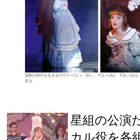
激動の時代を生きるロザリー(上＝（右）、下左＝(右)、下右＝(左))
彩る
星組の公演
カル役を各