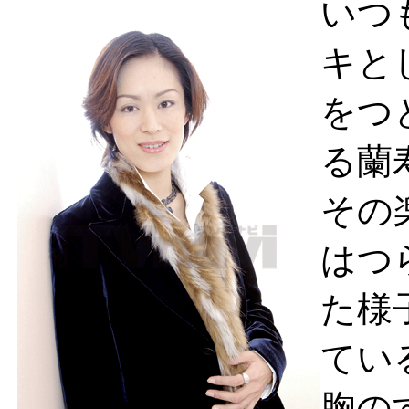
いつ
キと
をつ
る蘭
その
はつ
た様
てい
胸の