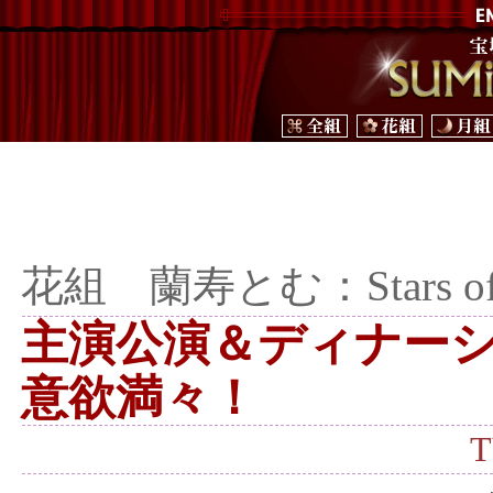
花組 蘭寿とむ：Stars o
主演公演＆ディナー
意欲満々！
T