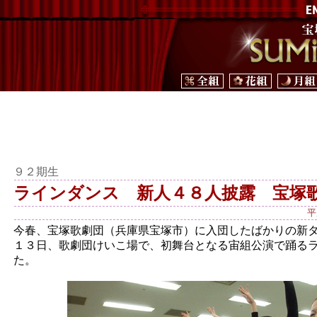
９２期生
ラインダンス 新人４８人披露 宝塚
平
今春、宝塚歌劇団（兵庫県宝塚市）に入団したばかりの新
１３日、歌劇団けいこ場で、初舞台となる宙組公演で踊る
た。