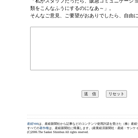
「私がスタッフだったら、阪急コミュニケーシ
類をこんなふうにするのになあ～」。
そんなご意見、ご要望がおありでしたら、自由
産経Web
は、産経新聞社から記事などのコンテンツ使用許諾を受けた（株）産経
すべての
著作権
は、産経新聞社に帰属します。(産業経済新聞社・産経・サンケイ
(C)2006.The Sankei Shimbun All rights reserved.