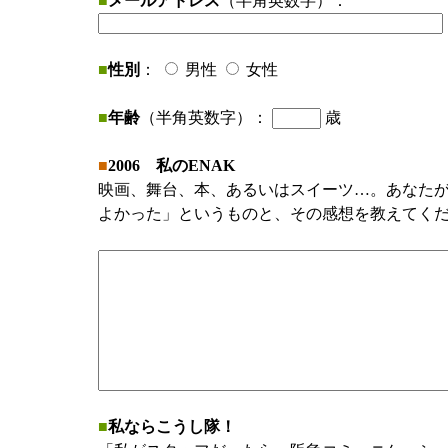
■
メールアドレス
（半角英数字）：
■
性別
：
男性
女性
■
年齢
（半角英数字）：
歳
■
2006 私のENAK
映画、舞台、本、あるいはスイーツ…。あなた
よかった」というものと、その感想を教えてく
■
私ならこうし隊！