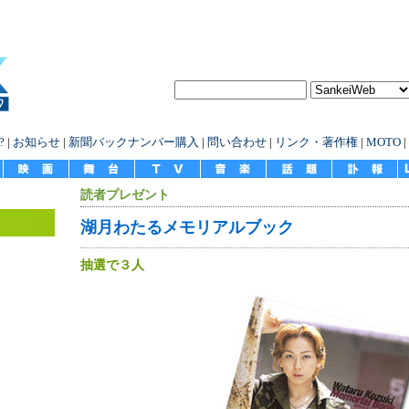
?
|
お知らせ
|
新聞バックナンバー購入
|
問い合わせ
|
リンク・著作権
|
MOTO
|
読者プレゼント
湖月わたるメモリアルブック
抽選で３人