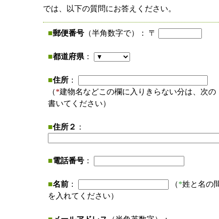
では、以下の質問にお答えください。
■
郵便番号
（半角数字で）： 〒
■
都道府県
：
■
住所
：
（
*
建物名などこの欄に入りきらない分は、次の
書いてください）
■
住所２
：
■
電話番号
：
■
名前
：
（
*
姓と名の
を入れてください）