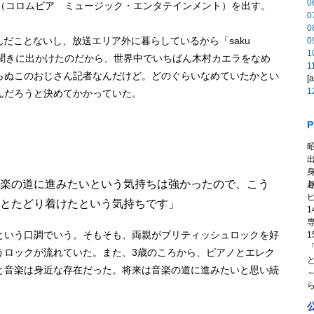
0
」（コロムビア ミュージック・エンタテインメント）を出す。
0
0
読んだことないし、放送エリア外に暮らしているから「saku
0
1
を聞きに出かけたのだから、世界中でいちばん木村カエラをなめ
1
らぬこのおじさん記者なんだけど。どのぐらいなめていたかとい
[
1
んだろうと決めてかかっていた。
P
昭
身
楽の道に進みたいという気持ちは強かったので、こう
とたどり着けたという気持ちです」
1
という口調でいう。そもそも、両親がブリティッシュロックを好
1
「
うロックが流れていた。また、3歳のころから、ピアノとエレク
と音楽は身近な存在だった。将来は音楽の道に進みたいと思い続