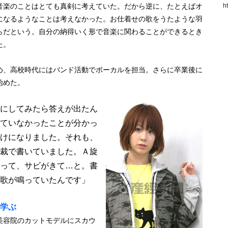
音楽のことはとても真剣に考えていた。だから逆に、たとえばオ
h
になるようなことは考えなかった。お仕着せの歌をうたような羽
らだという。自分の納得いく形で音楽に関わることができるとき
た。
め、高校時代にはバンド活動でボーカルを担当。さらに卒業後に
始めた。
にしてみたら答えが出たん
ていなかったことが分かっ
けになりました。それも、
裁で書いていました。Ａ旋
って、サビがきて…と。書
歌が鳴っていたんです」
学ぶ
美容院のカットモデルにスカウ