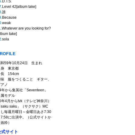
6
.D.T.S.
7
.Level 42[album take]
8
.誰
9
.Because
0
.weak
1
.Whatever are you looking for?
album take]
2
.sola
ROFILE
和59年10月24日 生まれ
出身 東京都
長 154cm
趣味 服をつくること ギター、
ピアノ
4年から集英社「Seventeen」
専属モデル
5年4月からtvk（テレビ神奈川）
saku saku」（サクサク）MC
とし毎週月曜日～金曜日あさ7:30
～7:58に出演中。（公式サイトか
ら抜粋）
公式サイト