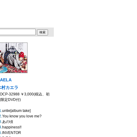
AELA
木村カエラ
OCP-32988 ￥3,000(税込、初
限定DVD付)
1
.untie[album take]
2
.You know you love me?
3
.あの頃
4
.happiness!!
5
.INVENTOR