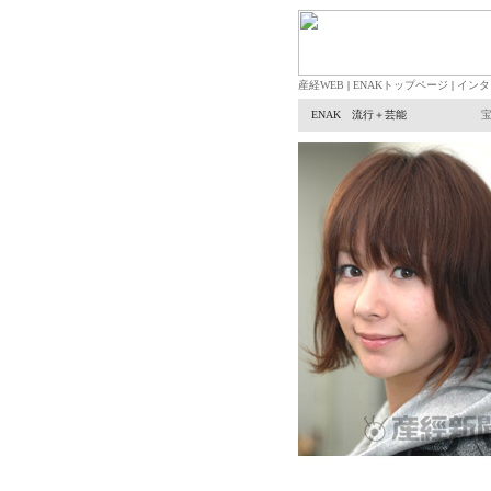
産経WEB
|
ENAKトップページ
|
インタ
ENAK 流行＋芸能