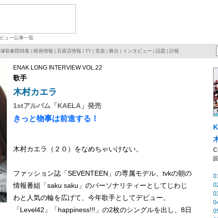
ビュー記事一覧
宝塚歌劇団特集
|
映画情報
|
百貨店情報
|
TV
|
音楽
|
舞台
|
インタビュー
|
話題
|
訃報
ENAK LONG INTERVIEW VOL.22
歌手
木村カエラ
1stアルバム「KAELA」発売
きっと物事は前進する！
K
木村カエラ（２０）をなめちゃいけない。
C
回
ファッション誌「SEVENTEEN」の専属モデル、tvkの朝の
0
情報番組「saku saku」のパーソナリティーとしてじわじ
0
0
わと人気の輪を広げて、今年歌手としてデビュー。
0
「Level42」「happiness!!!」の2枚のシングルを出し、8日
0