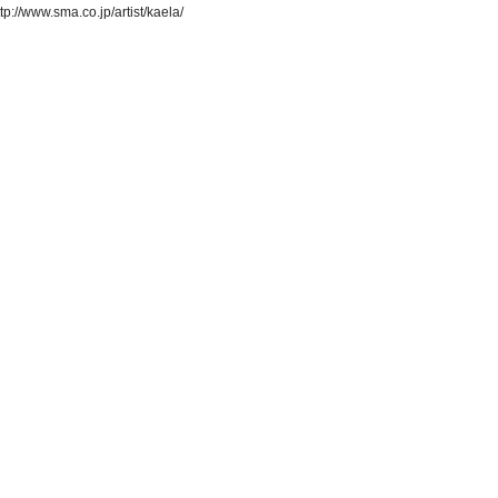
ttp://www.sma.co.jp/artist/kaela/