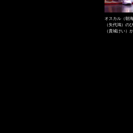
オスカル（朝
（矢代鴻）の
（貴城けい）