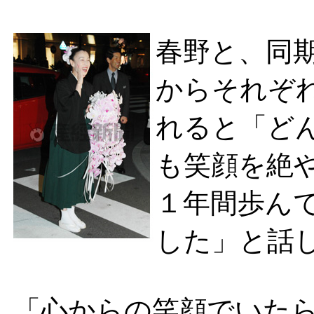
春野と、同
からそれぞ
れると「ど
も笑顔を絶
１年間歩ん
した」と話
「心からの笑顔でいた