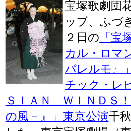
宝塚歌劇団
ップ、ふづ
２日の
「宝
カル・ロマ
パレルモ』
チック・レ
ＳＩＡＮ ＷＩＮＤＳ
の風－』」東京公演
千