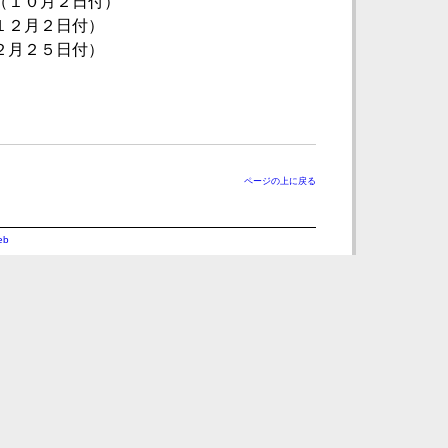
（１０月２日付）
１２月２日付）
２月２５日付）
ページの上に戻る
eb