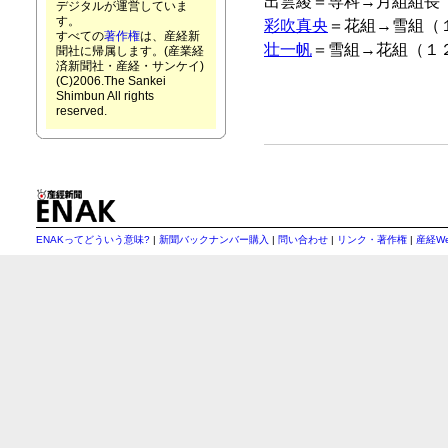
出雲綾＝専科→月組組長
デジタルが運営していま
す。
彩吹真央
＝花組→雪組（
すべての
著作権
は、産経新
壮一帆
＝雪組→花組（１
聞社に帰属します。(産業経
済新聞社・産経・サンケイ)
(C)2006.The Sankei
Shimbun All rights
reserved.
ENAKってどういう意味?
|
新聞バックナンバー購入
|
問い合わせ
|
リンク・著作権
|
産経W