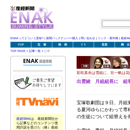
ENAKってどういう意味?
|
新聞バックナンバー購入
|
問い合わせ
|
リンク・著作権
|
産経W
TOP
宝 塚
映 画
T V
音楽
舞 台
TOP PAGE
>
記事一覧
>
記事
彩吹真央は雪組に、壮一帆は花
出雲綾 月組組長に 組
宝塚歌劇団は９日、月組
る夏河ゆらにかわって専
の生徒について組替えを
産経Web
は、産経新聞社か
ら記事などのコンテンツ使
用許諾を受けた（株）産経