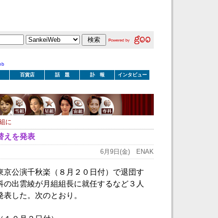
eb
百貨店
話 題
訃 報
インタビュー
組に
替えを発表
6月9日(金) ENAK
東京公演千秋楽（８月２０日付）で退団す
科の出雲綾が月組組長に就任するなど３人
発表した。次のとおり。