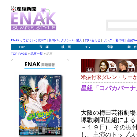
ENAKってどういう意味?
|
新聞バックナンバー購入
|
問い合わせ
|
リンク・著作権
|
産経W
TOP
宝 塚
映 画
T V
音楽
舞 台
TOP PAGE
>
記事一覧
>
記事
米振付家ダレン・リー
星組「コパカバーナ
大阪の梅田芸術劇場
塚歌劇団星組による
－１９日)。その振
し、主演のトップス