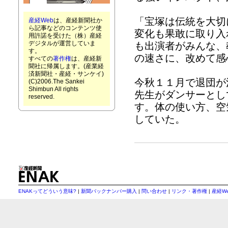
「宝塚は伝統を大切
産経Web
は、産経新聞社か
ら記事などのコンテンツ使
変化も果敢に取り入
用許諾を受けた（株）産経
デジタルが運営していま
も出演者がみんな、
す。
の速さに、改めて感
すべての
著作権
は、産経新
聞社に帰属します。(産業経
済新聞社・産経・サンケイ)
今秋１１月で退団が
(C)2006.The Sankei
Shimbun All rights
先生がダンサーとし
reserved.
す。体の使い方、空
していた。
ENAKってどういう意味?
|
新聞バックナンバー購入
|
問い合わせ
|
リンク・著作権
|
産経W