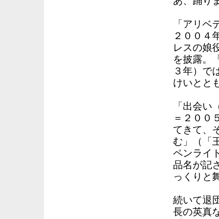
あ、踊り
「アリベ
２００４
レスの娘
を披露。
３年）で
けいとと
「出会い
＝２００
てきて、
む」（「
ペンライ
品名が記
っくりと
続いて退
長の英真