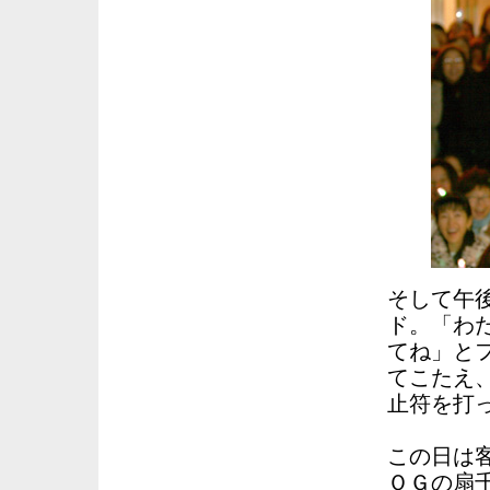
そして午
ド。「わ
てね」と
てこたえ
止符を打
この日は
ＯＧの扇