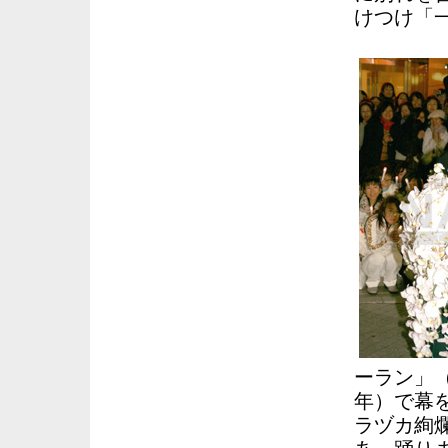
けつけ「
ーラン」
年）で幕
ラヅカ絢