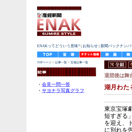
ENAKってどういう意味?
|
お知らせ
|
新聞バックナンバ
TOPページ
>
記事一覧
>
宝塚記事一覧
退団後は舞
・
会見一問一答
湖月わた
・
サヨナラ写真グラフ
東京宝塚
短すぎる
を迎え、
に別れを