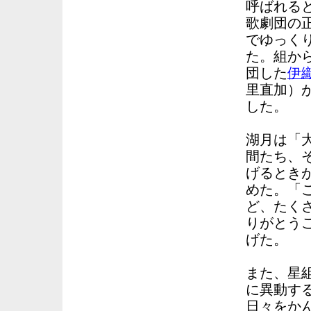
呼ばれる
歌劇団の
でゆっく
た。組か
団した
伊
里直加）
した。
湖月は「
間たち、
げるとき
めた。「
ど、たく
りがとう
げた。
また、星
に異動す
日々をか