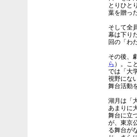
とりひと
葉を贈っ
そして全
幕は下り
回の「わ
その後、
ら
）。こ
では「大
視野にな
舞台活動
湖月は「
あまりに
舞台に立
が、東京
る舞台が