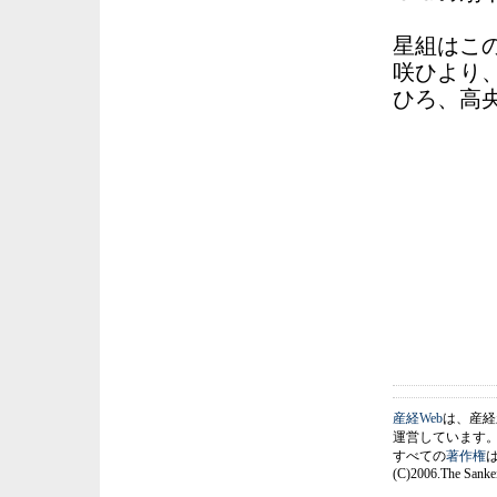
星組はこ
咲ひより
ひろ、高
産経Web
は、産経
運営しています
すべての
著作権
(C)2006.The Sankei