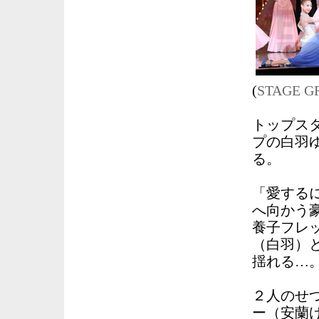
(
STAGE 
トップス
プの白羽
る。
「愛する
へ向かう
養子フレ
（白羽）
揺れる…
２人のせ
ー（安蘭