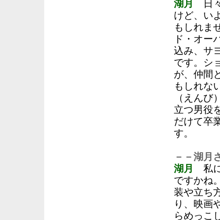
湖月
日々
けど、い
もしれま
ド・オー
込み、サ
です。シ
が、仲間
もしれな
（えんび
立つ男役
だけて卒
す。
－－湖月
湖月
私に
ですかね
装や立ち
り、映画
らめっこ