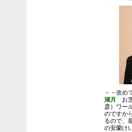
－－改め
湖月
お芝
彦）ワー
のですか
るので、
の安蘭け