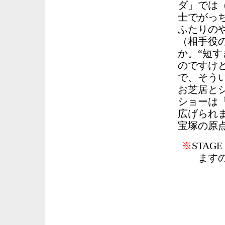
ダ」では
士でがっ
ふたりの
（相手役
か。“短
のですけ
で、そう
お芝居と
ショーは
広げられ
宝塚の原
※
STAGE
ます