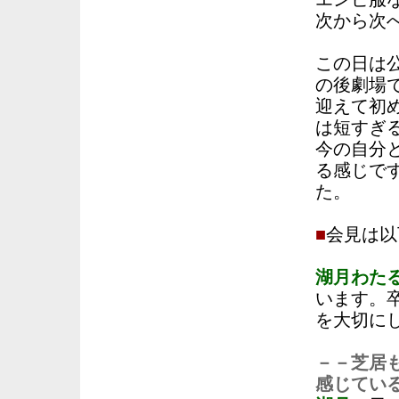
次から次
この日は
の後劇場
迎えて初
は短すぎ
今の自分
る感じで
た。
■
会見は以
湖月わた
います。
を大切に
－－芝居
感じてい