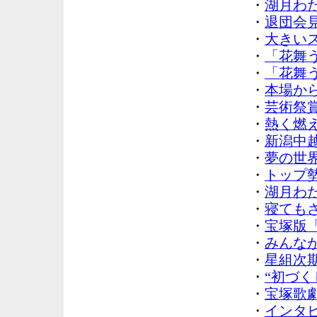
・
湖月わ
・
退団会見(
・
大きいス
・
「花舞う
・
「花舞う
・
本場から
・
芸術祭賞
・
熱く燃え
・
新潟中越
・
夢の世界
・
トップ勢
・
湖月わた
・
寝てもさ
・
宝塚版「
・
みんなが
・
星組次期
・
“初づく
・
宝塚歌劇
・
インタビ