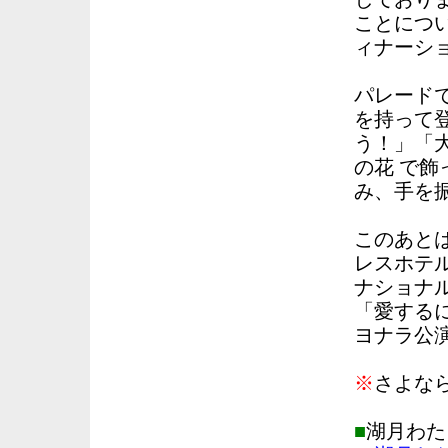
ことにつ
ィナーシ
パレード
を持って
う！」「
の花 で
み、手を
このあと
レスホテ
ナショナ
「愛する
ヨナラ公
※
さよな
■
湖月わた