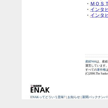
・
ＭＯＳＴ
・
インタビ
・
インタビ
産経Web
は、産経
運営しています
すべての
著作権
(C)2006.The Sankei
ENAKってどういう意味?
|
お知らせ
|
新聞バックナンバ