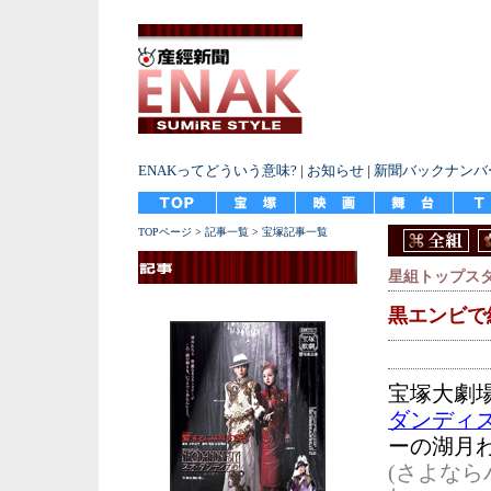
ENAKってどういう意味?
|
お知らせ
|
新聞バックナンバ
TOPページ
>
記事一覧
>
宝塚記事一覧
星組トップス
黒エンビで
宝塚大劇
ダンディ
ーの湖月
(さよな