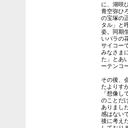
に、湖咲
青空弥ひ
の宝塚の
タル」と
姿。同期
いバラの
サイコー
みなさま
た」とあ
ーテンコ
その後、
たよりす
「想像し
のことだ
ありまし
感はない
後に考え
しており