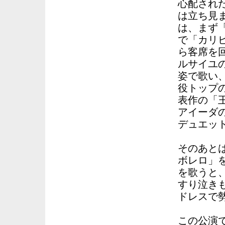
心配され
は立ち見
は、まず
で「カリ
ら客席を
ルサイユ
姿で歌い
役トップ
表作の「
アイーダ
デュエッ
そのあと
ボレロ」
を歌うと
すり泣き
ドレスで
この公演