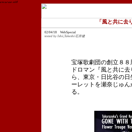
「風と共に去
02/04/18 WebSpecial
texted by Ishii,Takeshi/石井健
宝塚歌劇団の創立８８
ドロマン『風と共に去
ら、東京・日比谷の日
ーレットを瀬奈じゅん
る。