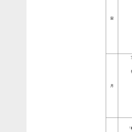
宙
月
「