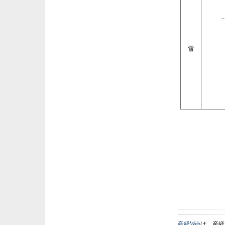
雪
産経Web
は、産経