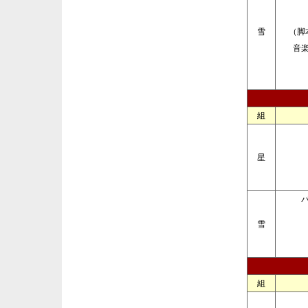
雪
（脚
音
組
星
雪
組