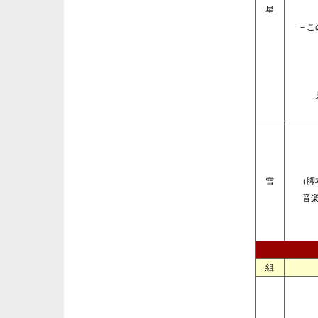
星
－こ
雪
（脚
音
組