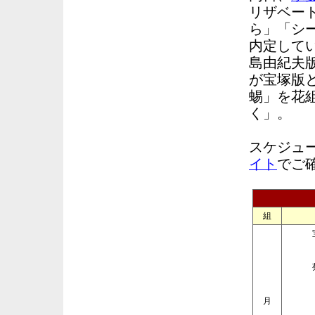
リザベー
ら」「シ
内定して
島由紀夫
が宝塚版
蜴」を花
く」。
スケジュ
イト
でご
組
月