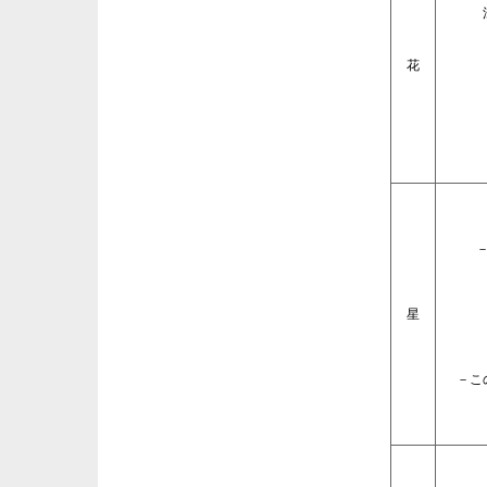
花
星
－こ