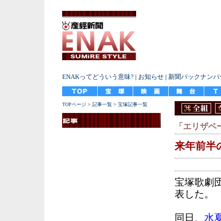
ENAKってどういう意味?
|
お知らせ
|
新聞バックナンバ
TOPページ
>
記事一覧
>
宝塚記事一覧
「エリザベ
来年前半
宝塚歌劇
表した。
同日、
水