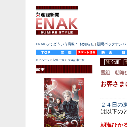
ENAKってどういう意味?
|
お知らせ
|
新聞バックナンバ
TOPページ
>
記事一覧
>
宝塚記事一覧
雪組 朝海
お客さま
２４日の
は以下の
朝海ひか