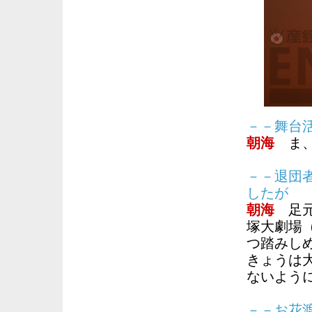
－－舞台
朝海
ま、
－－退団
したが
朝海
足元
塚大劇場
つ踏みし
きょうは
ないよう
－－お花