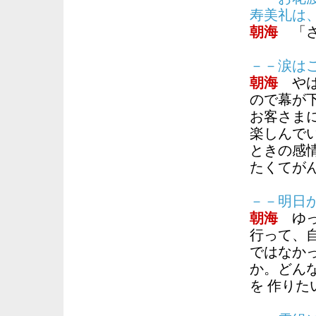
寿美礼は
朝海
「さ
－－涙は
朝海
やは
ので幕が
お客さま
楽しんで
ときの感
たくてが
－－明日
朝海
ゆっ
行って、
ではなか
か。どん
を 作りた