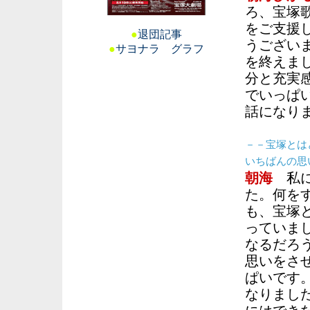
ろ、宝塚
をご支援
●
退団記事
うござい
●
サヨナラ グラフ
を終えま
分と充実
でいっぱ
話になり
－－宝塚と
いちばんの思
朝海
私に
た。何を
も、宝塚
っていま
なるだろ
思いをさ
ぱいです
なりまし