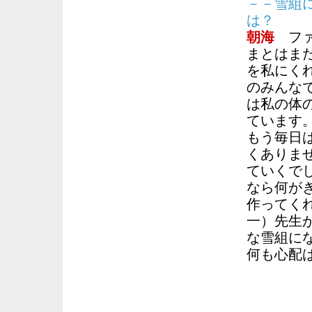
－－雪組
は？
朝海
ファ
まとはま
を私にく
のみんな
は私の体
ています
もう毎日
くありま
ていくで
なら何が
作ってく
一）先生
な雪組に
何も心配