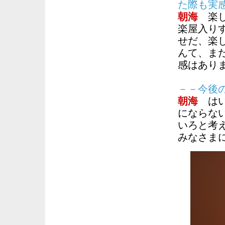
た際も実
朝海
楽し
楽屋入り
せだ、楽
んて、ま
感はあり
－－今後
朝海
はい
にならな
いろと考
みなさま