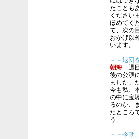
にはでき
たことも
ください
ほめてく
て、次の
おかげ以
います。
－－退団
朝海
退団
後の公演
ました。
今も私、
の中に宝
るのか、
たところ
う。
－－今朝