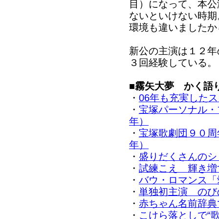
目）になって、本公
ないといけない時期
環境も違いましたか
新公の主演は１２年
３回経験している。
■
霧矢大夢 かく語
・
06年も充実した
・
宝塚パーソナル・ブ
年）
・
宝塚歌劇団９０周
年）
・
盛りだくさんのシ
・
試練こえ 輝き増
・
バウ・ロマンス「
・
単独初主演 のび
・
赤ちゃん名前辞典
・
こけら落としで“