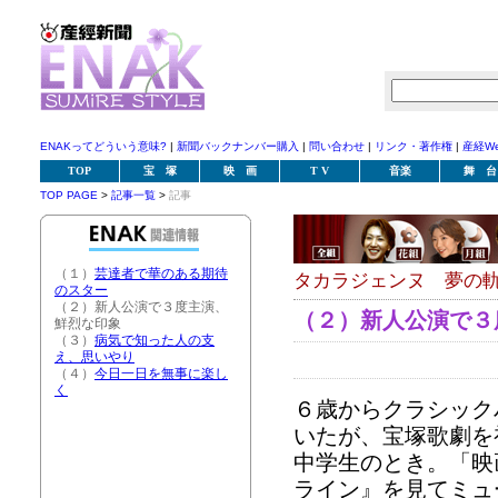
ENAKってどういう意味?
|
新聞バックナンバー購入
|
問い合わせ
|
リンク・著作権
|
産経W
TOP
宝 塚
映 画
T V
音楽
舞 台
TOP PAGE
>
記事一覧
>
記事
（１）
芸達者で華のある期待
タカラジェンヌ 夢の
のスター
（２）新人公演で３度主演、
（２）新人公演で３
鮮烈な印象
（３）
病気で知った人の支
え、思いやり
（４）
今日一日を無事に楽し
く
６歳からクラシック
いたが、宝塚歌劇を
中学生のとき。「映
ライン』を見てミュ