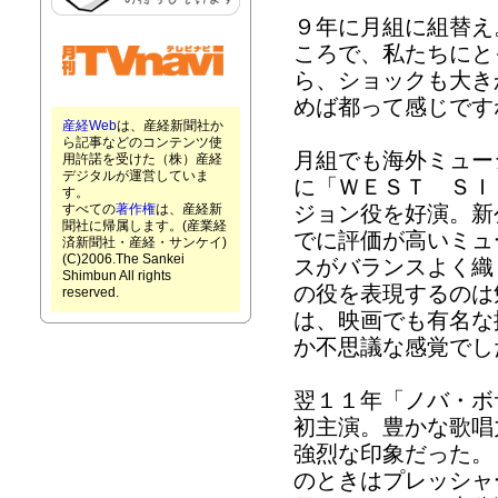
９年に月組に組替え
ころで、私たちにと
ら、ショックも大き
めば都って感じです
産経Web
は、産経新聞社か
ら記事などのコンテンツ使
月組でも海外ミュー
用許諾を受けた（株）産経
デジタルが運営していま
に「ＷＥＳＴ ＳＩ
す。
すべての
著作権
は、産経新
ジョン役を好演。新
聞社に帰属します。(産業経
でに評価が高いミュ
済新聞社・産経・サンケイ)
(C)2006.The Sankei
スがバランスよく織
Shimbun All rights
の役を表現するのは
reserved.
は、映画でも有名な
か不思議な感覚でし
翌１１年「ノバ・ボ
初主演。豊かな歌唱
強烈な印象だった。
のときはプレッシャ