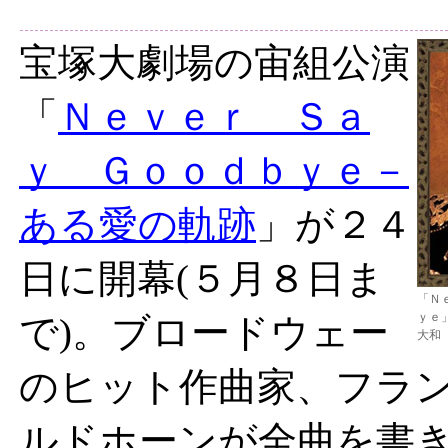
宝塚大劇場の宙組公演
「
Ｎｅｖｅｒ Ｓａ
ｙ Ｇｏｏｄｂｙｅ－
ある愛の軌跡
」が２４
日に開幕(５月８日ま
「Ｎ
ｙｅ
で)。ブロードウェー
大和
のヒット作曲家、フラ
ルドホーンが全曲を書