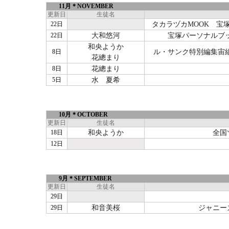
11月＊NOVEMBER
更新日
生徒名
22日
タカラヅカMOOK 宝
22日
大和悠河
宝塚パーソナルブッ
和央ようか
8日
ル・サンク特別編集宙組
花總まり
8日
花總まり
5日
水 夏希
10月＊OCTOBER
更新日
生徒名
18日
和央ようか
全国
12日
9月＊SEPTEMBER
更新日
生徒名
29日
29日
和音美桜
ジャニー