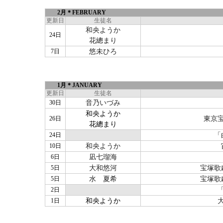
2月＊
FEBRUARY
更新日
生徒名
和央ようか
24日
花總まり
7日
悠未ひろ
1月＊JANUARY
更新日
生徒名
30日
音乃いづみ
和央ようか
26日
東京
花總まり
24日
「
10日
和央ようか
6日
凪七瑠海
5日
大和悠河
宝塚歌
5日
水 夏希
宝塚歌
2日
1日
和央ようか