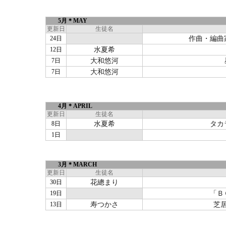
5月＊MAY
更新日
生徒名
24日
作曲・編曲
12日
水夏希
7日
大和悠河
7日
大和悠河
4月＊APRIL
更新日
生徒名
8日
水夏希
タカ
1日
3月＊MARCH
更新日
生徒名
30日
花總まり
19日
「Ｂ
13日
寿つかさ
芝